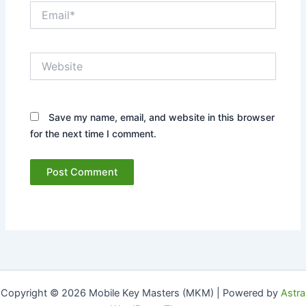
Email*
Website
Save my name, email, and website in this browser
for the next time I comment.
Copyright © 2026 Mobile Key Masters (MKM) | Powered by
Astra