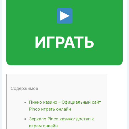
ИГРАТЬ
Содержимое
Пинко казино – Официальный сайт
Pinco играть онлайн
Зеркало Pinco казино: доступ к
играм онлайн