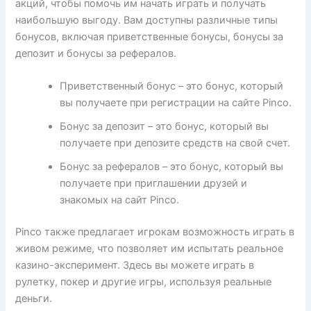
акций, чтобы помочь им начать играть и получать
наибольшую выгоду. Вам доступны различные типы
бонусов, включая приветственные бонусы, бонусы за
депозит и бонусы за рефералов.
Приветственный бонус – это бонус, который
вы получаете при регистрации на сайте Pinco.
Бонус за депозит – это бонус, который вы
получаете при депозите средств на свой счет.
Бонус за рефералов – это бонус, который вы
получаете при приглашении друзей и
знакомых на сайт Pinco.
Pinco также предлагает игрокам возможность играть в
живом режиме, что позволяет им испытать реальное
казино-эксперимент. Здесь вы можете играть в
рулетку, покер и другие игры, используя реальные
деньги.