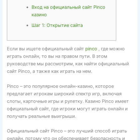
Вход на официальный сайт Pinco
казино
Шаг 1: Открытие сайта
Если вы ищете официальный сайт
pinco
, где можно
играть онлайн, то вы на правом пути. В этом
руководстве мы рассмотрим, как найти официальный
сайт Pinco, а также как играть на нем.
Pinco – это популярное онлайн-казино, которое
предлагает игрокам широкий спектр игр, включая
слоты, карточные игры и рулетку. Казино Pinco имеет
официальный сайт, где игроки могут играть онлайн и
получать реальные выигрыши.
Официальный сайт Pinco – это лучший способ играть
онлайн, потому что он обеспечивает безопасность и