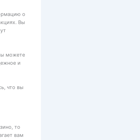
формацию о
акциях. Вы
нут
 вы можете
дежное и
ь, что вы
зино, то
агает вам