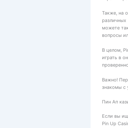
Также, на 
различных 
можете так
вопросы и
В целом, P
играть в о
проверенно
Важно! Пер
знакомы с 
Пин Ап каз
Если вы ищ
Pin Up Cas