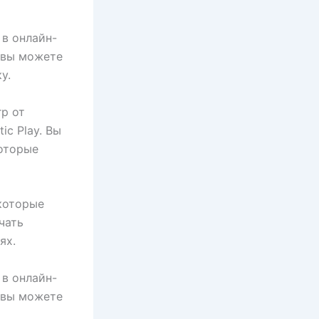
 в онлайн-
е вы можете
у.
гр от
ic Play. Вы
которые
 которые
чать
ях.
 в онлайн-
е вы можете