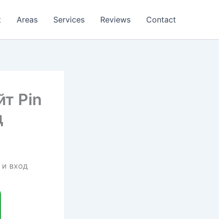
t
Areas
Services
Reviews
Contact
т Pin
д
 и вход