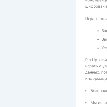
конфиденци
шифровани
Играть онл
Ва
Вы
Ус
Pin Up каз
играть с у
данных, по
информаци
Безопас
Мы испо