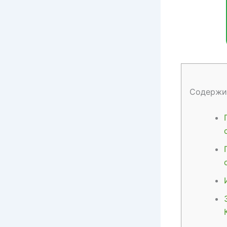
Содержи