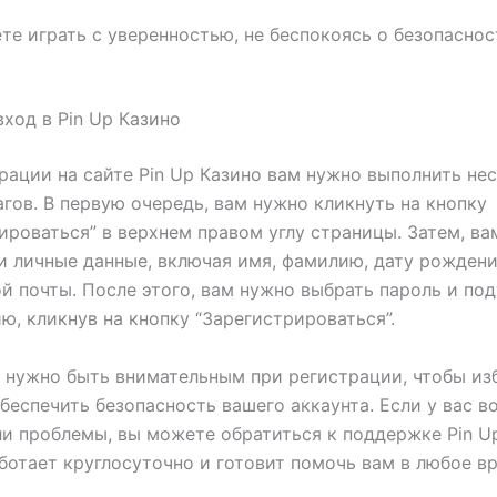
те играть с уверенностью, не беспокоясь о безопаснос
вход в Pin Up Казино
рации на сайте Pin Up Казино вам нужно выполнить не
гов. В первую очередь, вам нужно кликнуть на кнопку
ироваться” в верхнем правом углу страницы. Затем, в
и личные данные, включая имя, фамилию, дату рождени
й почты. После этого, вам нужно выбрать пароль и по
ю, кликнув на кнопку “Зарегистрироваться”.
 нужно быть внимательным при регистрации, чтобы из
беспечить безопасность вашего аккаунта. Если у вас в
и проблемы, вы можете обратиться к поддержке Pin Up
ботает круглосуточно и готовит помочь вам в любое в