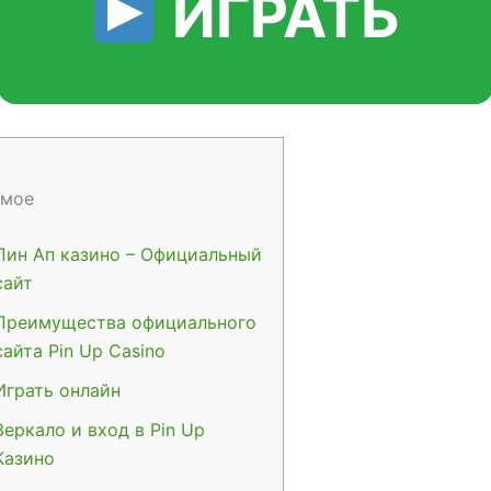
ИГРАТЬ
мое
Пин Ап казино – Официальный
сайт
Преимущества официального
сайта Pin Up Casino
Играть онлайн
Зеркало и вход в Pin Up
Казино