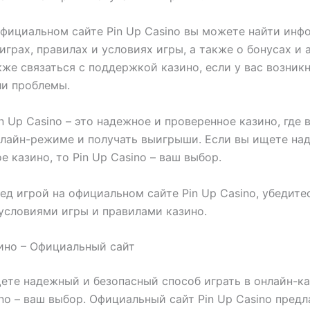
официальном сайте Pin Up Casino вы можете найти ин
играх, правилах и условиях игры, а также о бонусах и 
же связаться с поддержкой казино, если у вас возник
ли проблемы.
in Up Casino – это надежное и проверенное казино, где
нлайн-режиме и получать выигрыши. Если вы ищете на
е казино, то Pin Up Casino – ваш выбор.
ед игрой на официальном сайте Pin Up Casino, убедитес
условиями игры и правилами казино.
ино – Официальный сайт
ете надежный и безопасный способ играть в онлайн-ка
ino – ваш выбор. Официальный сайт Pin Up Casino предл