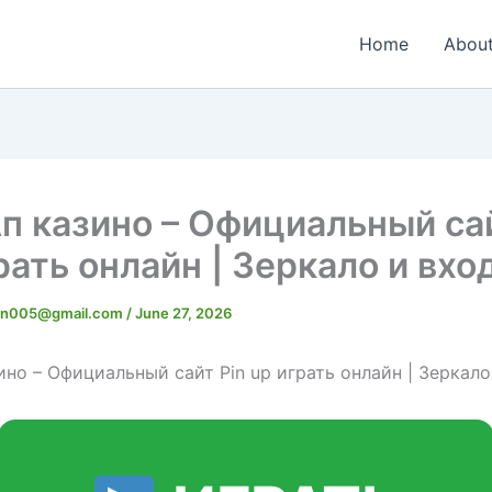
Home
Abou
п казино – Официальный сай
рать онлайн | Зеркало и вхо
oon005@gmail.com
/
June 27, 2026
ино – Официальный сайт Pin up играть онлайн | Зеркало