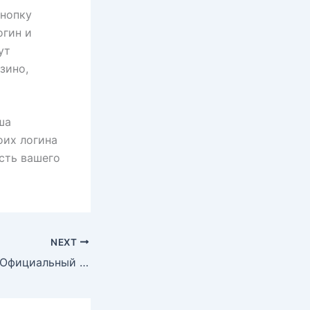
кнопку
огин и
ут
зино,
ша
оих логина
сть вашего
NEXT
Пин Ап казино – Официальный сайт Pin up играть онлайн | Зеркало и вход