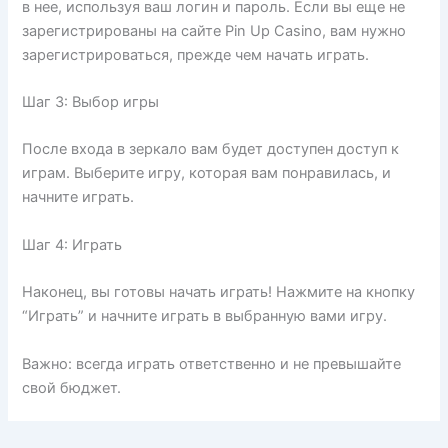
в нее, используя ваш логин и пароль. Если вы еще не
зарегистрированы на сайте Pin Up Casino, вам нужно
зарегистрироваться, прежде чем начать играть.
Шаг 3: Выбор игры
После входа в зеркало вам будет доступен доступ к
играм. Выберите игру, которая вам понравилась, и
начните играть.
Шаг 4: Играть
Наконец, вы готовы начать играть! Нажмите на кнопку
“Играть” и начните играть в выбранную вами игру.
Важно: всегда играть ответственно и не превышайте
свой бюджет.