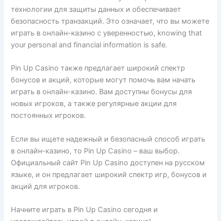
технологии для защиты данных и обеспечивает
безопасность транзакций. Это означает, что вы можете
играть в онлайн-казино с уверенностью, knowing that
your personal and financial information is safe.
Pin Up Casino также предлагает широкий спектр
бонусов и акций, которые могут помочь вам начать
играть в онлайн-казино. Вам доступны бонусы для
новых игроков, а также регулярные акции для
постоянных игроков.
Если вы ищете надежный и безопасный способ играть
в онлайн-казино, то Pin Up Casino – ваш выбор.
Официальный сайт Pin Up Casino доступен на русском
языке, и он предлагает широкий спектр игр, бонусов и
акций для игроков.
Начните играть в Pin Up Casino сегодня и