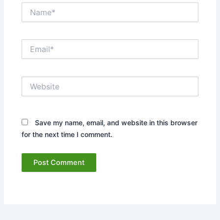
Name*
Email*
Website
Save my name, email, and website in this browser
for the next time I comment.