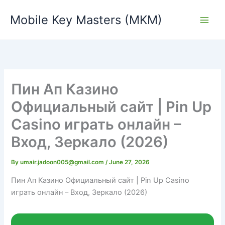
Skip
Mobile Key Masters (MKM)
to
content
Пин Ап Казино
Официальный сайт | Pin Up
Casino играть онлайн –
Вход, Зеркало (2026)
By
umair.jadoon005@gmail.com
/
June 27, 2026
Пин Ап Казино Официальный сайт | Pin Up Casino
играть онлайн – Вход, Зеркало (2026)