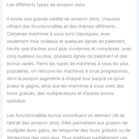
Les différents types de amazon slots
Il existe une grande variété de amazon slots, chacune
offrant des fonctionnalités et des thèmes différents.
Certaines machines à sous sont classiques, avec
seulement trois rouleaux et quelques lignes de paiement,
tandis que d’autres sont plus modernes et complexes, avec
cinq rouleaux ou plus, plusieurs lignes de paiement et des
bonus variés. Parmi les types de machines à sous les plus
populaires, on retrouve les machines à sous progressives,
dont le jackpot augmente à chaque tour jusqu’à ce qu’un
joueur le gagne, ainsi que les machines à sous avec des
tours gratuits, des multiplicateurs et d’autres bonus
spéciaux.
Les fonctionnalités bonus constituent un élément clé de
l’attrait des amazon slots. Elles permettent aux joueurs de
multiplier leurs gains, de remporter des tours gratuits ou de
déclencher des mini-jeux. Pour maîtriser parfaitement ces