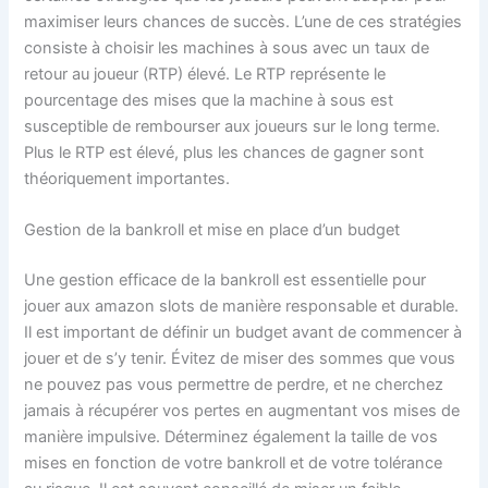
maximiser leurs chances de succès. L’une de ces stratégies
consiste à choisir les machines à sous avec un taux de
retour au joueur (RTP) élevé. Le RTP représente le
pourcentage des mises que la machine à sous est
susceptible de rembourser aux joueurs sur le long terme.
Plus le RTP est élevé, plus les chances de gagner sont
théoriquement importantes.
Gestion de la bankroll et mise en place d’un budget
Une gestion efficace de la bankroll est essentielle pour
jouer aux amazon slots de manière responsable et durable.
Il est important de définir un budget avant de commencer à
jouer et de s’y tenir. Évitez de miser des sommes que vous
ne pouvez pas vous permettre de perdre, et ne cherchez
jamais à récupérer vos pertes en augmentant vos mises de
manière impulsive. Déterminez également la taille de vos
mises en fonction de votre bankroll et de votre tolérance