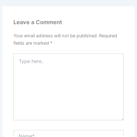
Leave a Comment
Your email address will not be published.
Required
fields are marked
*
Type
here..
Name*