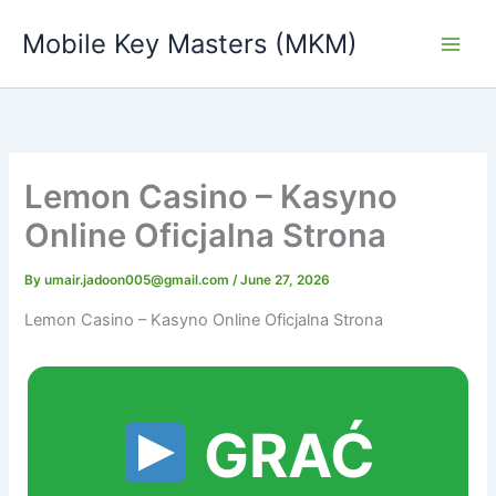
Skip
Mobile Key Masters (MKM)
to
content
Lemon Casino – Kasyno
Online Oficjalna Strona
By
umair.jadoon005@gmail.com
/
June 27, 2026
Lemon Casino – Kasyno Online Oficjalna Strona
GRAĆ