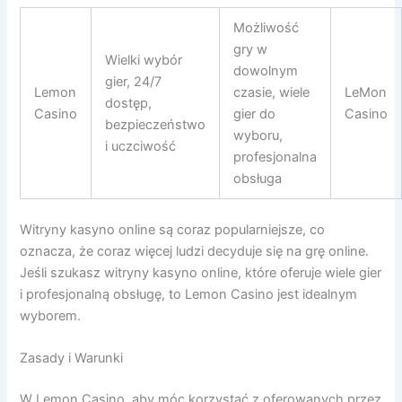
Możliwość
gry w
Wielki wybór
dowolnym
gier, 24/7
Lemon
czasie, wiele
LeMon
dostęp,
Casino
gier do
Casino
bezpieczeństwo
wyboru,
i uczciwość
profesjonalna
obsługa
Witryny kasyno online są coraz popularniejsze, co
oznacza, że coraz więcej ludzi decyduje się na grę online.
Jeśli szukasz witryny kasyno online, które oferuje wiele gier
i profesjonalną obsługę, to Lemon Casino jest idealnym
wyborem.
Zasady i Warunki
W Lemon Casino, aby móc korzystać z oferowanych przez