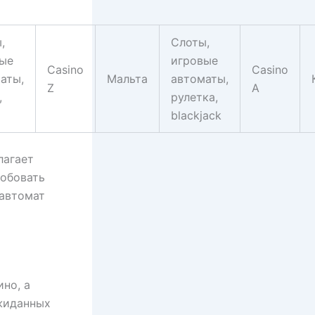
,
Слоты,
ые
игровые
Casino
Casino
аты,
Мальта
автоматы,
Z
A
,
рулетка,
blackjack
лагает
робовать
 автомат
ино, а
ожиданных