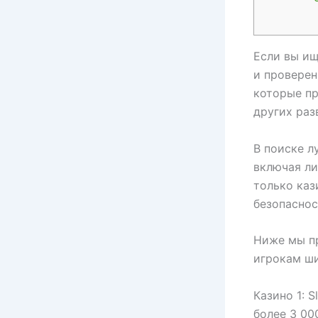
Если вы ищ
и проверен
которые пр
других раз
В поиске л
включая ли
только каз
безопаснос
Ниже мы пр
игрокам ши
Казино 1: 
более 3 00