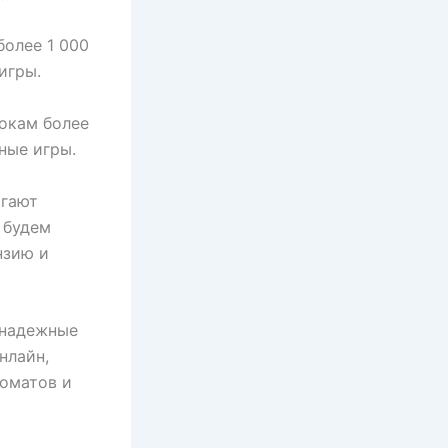
более 1 000
игры.
рокам более
ные игры.
агают
 будем
нзию и
 надежные
нлайн,
томатов и