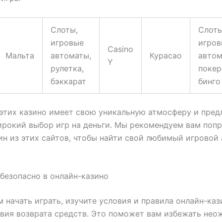
Слоты,
Слоты
игровые
игров
Casino
Мальта
автоматы,
Курасао
автом
Y
рулетка,
покер
бэккарат
бинго
этих казино имеет свою уникальную атмосферу и пред
рокий выбор игр на деньги. Мы рекомендуем вам поп
ин из этих сайтов, чтобы найти свой любимый игровой
 безопасно в онлайн-казино
 начать играть, изучите условия и правила онлайн-каз
вия возврата средств. Это поможет вам избежать не