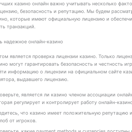
учших казино онлайн важно учитывать несколько факто
цензию, безопасность и репутацию. Мы будем рассмат
ино, которые имеют официальную лицензию и обеспеч
ть транзакций.
ь надежное онлайн-казино
ом является проверка лицензии казино. Только лицен
ино могут гарантировать безопасность и честность иг
ти информацию о лицензии на официальном сайте каз
лятора, выдавшего лицензию.
оверьте, является ли казино членом ассоциации онлай
торая регулирует и контролирует работу онлайн-казино
едитесь, что казино имеет положительную репутацию и
лоб от игроков.
оверьте, какие payment methods и currencies доступны 