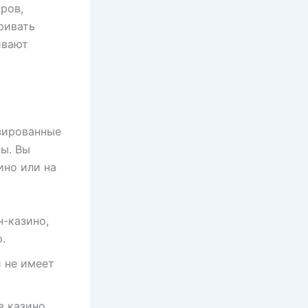
ров,
ривать
ивают
зированные
ры. Вы
ино или на
н-казино,
.
 не имеет
в казино.