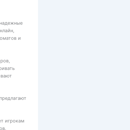
 надежные
нлайн,
томатов и
ров,
ривать
ивают
 предлагают
ет игрокам
ов.